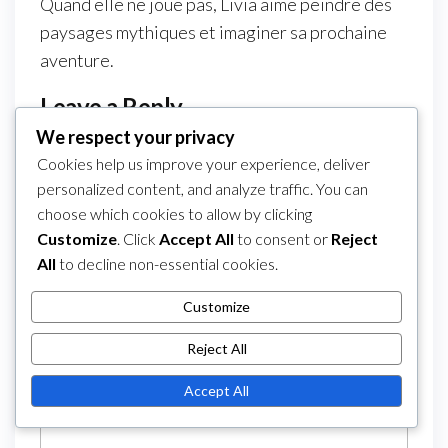
Quand elle ne joue pas, Livia aime peindre des
paysages mythiques et imaginer sa prochaine
aventure.
Leave a Reply
We respect your privacy
Your email address will not be published.
Cookies help us improve your experience, deliver
Required fields are marked
*
personalized content, and analyze traffic. You can
Comment
*
choose which cookies to allow by clicking
Customize
. Click
Accept All
to consent or
Reject
All
to decline non-essential cookies.
Customize
Reject All
Accept All