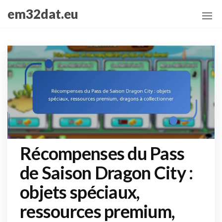
Skip
em32dat.eu
to
the
content
Récompenses du Pass
de Saison Dragon City :
objets spéciaux,
ressources premium,